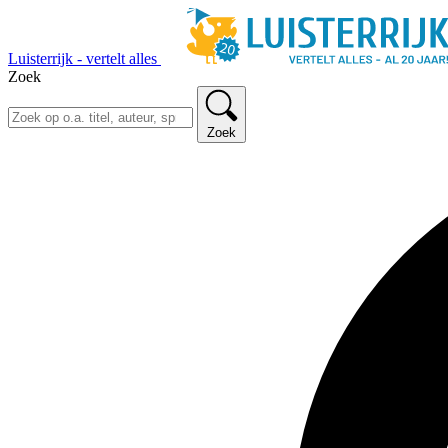
Luisterrijk - vertelt alles
Zoek
Zoek