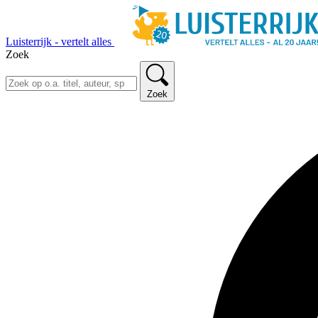
Luisterrijk - vertelt alles
Zoek
Zoek