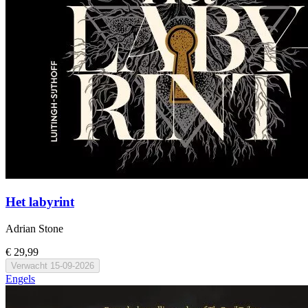
Het labyrint
Adrian Stone
€ 29,99
Verwacht
15-09-2026
Engels