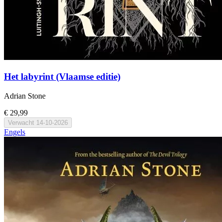
Het labyrint (Vlaamse editie)
Adrian Stone
€ 29,99
Verwacht
14-10-2026
Engels