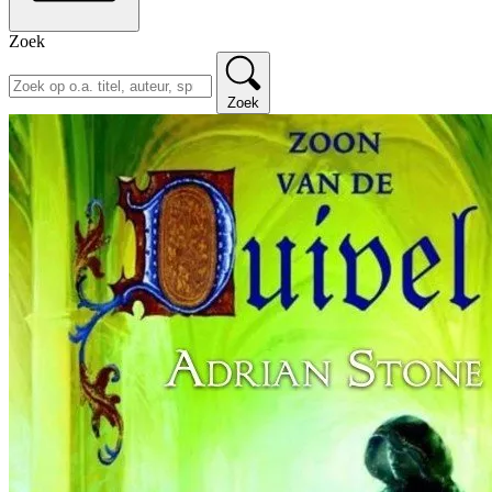
Zoek
Zoek