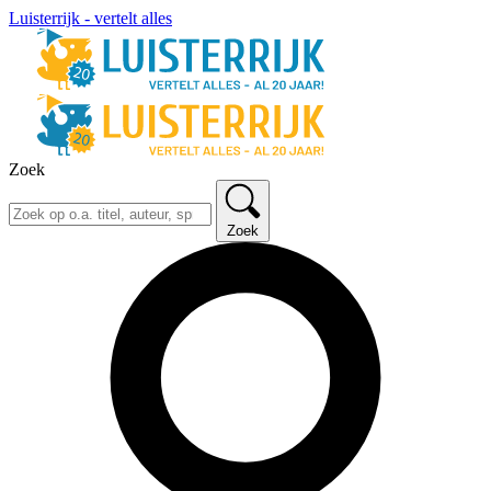
Luisterrijk - vertelt alles
Zoek
Zoek