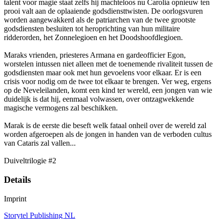
talent voor magie staat zelfs hij machteloos nu Carolia opnieuw ten
prooi valt aan de oplaaiende godsdiensttwisten. De oorlogsvuren
worden aangewakkerd als de patriarchen van de twee grootste
godsdiensten besluiten tot heroprichting van hun militaire
ridderorden, het Zonnelegioen en het Doodshoofdlegioen.
Maraks vrienden, priesteres Armana en gardeofficier Egon,
worstelen intussen niet alleen met de toenemende rivaliteit tussen de
godsdiensten maar ook met hun gevoelens voor elkaar. Er is een
crisis voor nodig om de twee tot elkaar te brengen. Ver weg, ergens
op de Neveleilanden, komt een kind ter wereld, een jongen van wie
duidelijk is dat hij, eenmaal volwassen, over ontzagwekkende
magische vermogens zal beschikken.
Marak is de eerste die beseft welk fataal onheil over de wereld zal
worden afgeroepen als de jongen in handen van de verboden cultus
van Cataris zal vallen...
Duiveltrilogie #2
Details
Imprint
Storytel Publishing NL