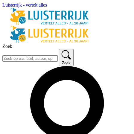
Luisterrijk - vertelt alles
Zoek
Zoek