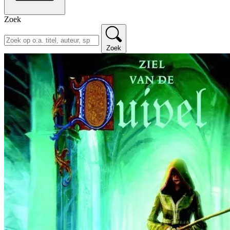
Zoek
Zoek