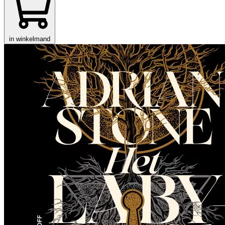
in winkelmand