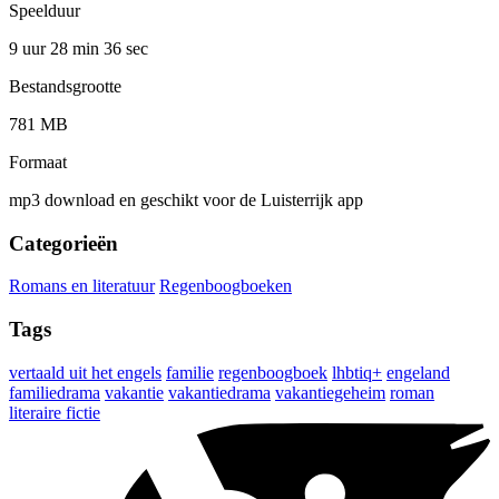
Speelduur
9 uur 28 min
36 sec
Bestandsgrootte
781 MB
Formaat
mp3 download en geschikt voor de Luisterrijk app
Categorieën
Romans en literatuur
Regenboogboeken
Tags
vertaald uit het engels
familie
regenboogboek
lhbtiq+
engeland
familiedrama
vakantie
vakantiedrama
vakantiegeheim
roman
literaire fictie