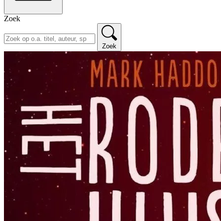
Zoek
Zoek