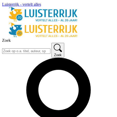
Luisterrijk - vertelt alles
Zoek
Zoek