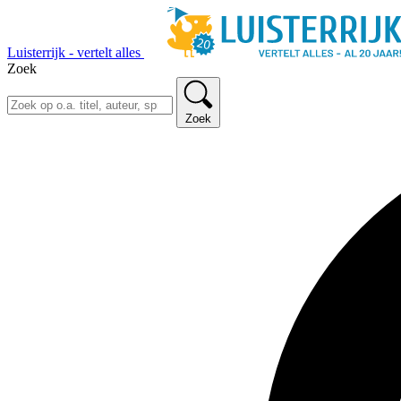
Luisterrijk - vertelt alles
Zoek
Zoek