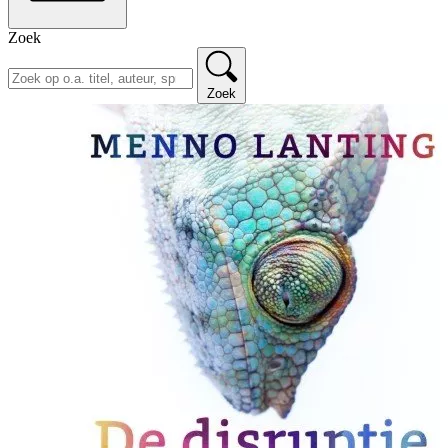
Zoek
Zoek