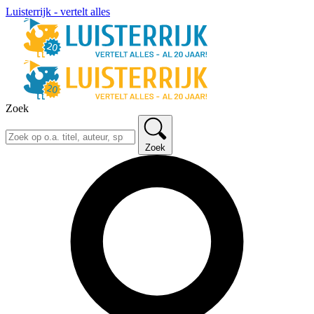
Luisterrijk - vertelt alles
Zoek
Zoek