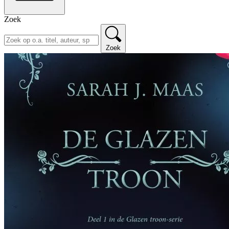
Zoek
Zoek