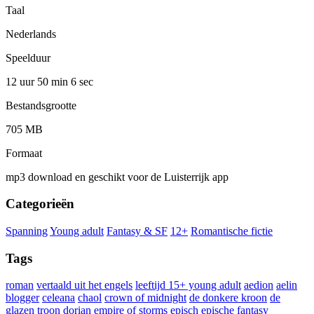
Taal
Nederlands
Speelduur
12 uur 50 min
6 sec
Bestandsgrootte
705 MB
Formaat
mp3 download en geschikt voor de Luisterrijk app
Categorieën
Spanning
Young adult
Fantasy & SF
12+
Romantische fictie
Tags
roman
vertaald uit het engels
leeftijd 15+ young adult
aedion
aelin
blogger
celeana
chaol
crown of midnight
de donkere kroon
de
glazen troon
dorian
empire of storms
episch
epische fantasy