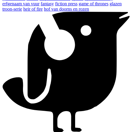
erfgenaam van vuur
fantasy
fiction press
game of thrones
glazen
troon-serie
heir of fire
hof van doorns en rozen