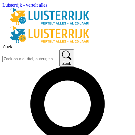
Luisterrijk - vertelt alles
Zoek
Zoek