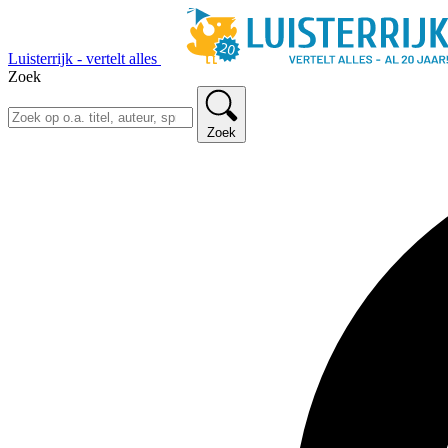
Luisterrijk - vertelt alles
Zoek
Zoek