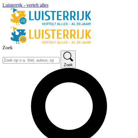
Luisterrijk - vertelt alles
Zoek
Zoek