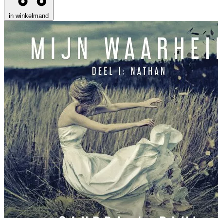
in winkelmand