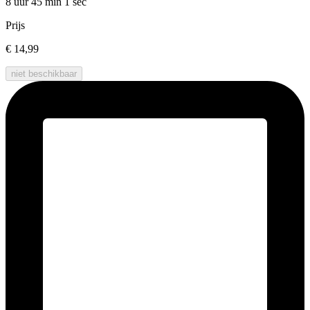
8 uur 45 min
1 sec
Prijs
€ 14,99
niet beschikbaar