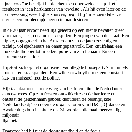
lijnen cocaïne bestrijdt hij de chemisch opgewekte slaap. Het
resulteert in ‘een hartklapper van jewelste’. Als hij even later op de
hartbewaking weer ligt te snuiven, begint hij ‘in te zien dat er zich
ergens een probleempje begon te manifesteren.’
In de 20 jaar ervoor heeft Ilja geleefd op een niet te bevatten dieet
van drank, hasj, cocaïne en xtc-pillen. Een jongen van de straat. Een
hippie, opgegroeid in het Amsterdam van de jaren zeventig en
tachtig, vol sjacheraars en onaangepast volk. Een knuffelaar, een
muziekliefhebber tot in iedere porie van zijn lichaam. En een
hardcore verslaafde.
Hij stort zich op het organiseren van illegale houseparty’s in tunnels,
loodsen en kraakpanden. Een wilde cowboytijd met een constant
kat- en muisspel met de politie.
Hij staat daarmee aan de wieg van het internationale Nederlandse
dance-succes. Op zijn feesten ontwikkelt zich de hardcore en
ontstaat de geuzennaam gabber, debuteren de belangrijkste
Nederlandse dj’s en doen de organisatoren van ID&T, Q-dance en
Awakenings hun inspiratie op. Zij worden allemaal meervoudig
miljonair.
Ilja niet.
Daarvoor had hij niet de doortastendheid en de focus.