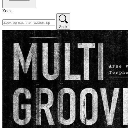
Zoek
Zoek