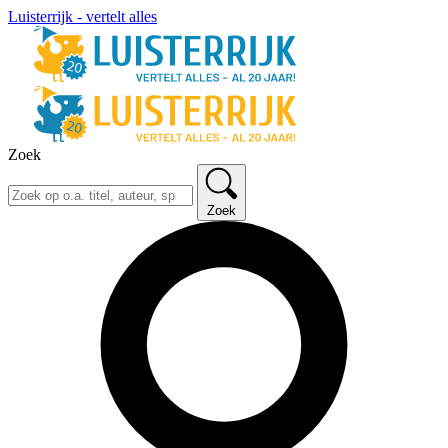
Luisterrijk - vertelt alles
Zoek
Zoek