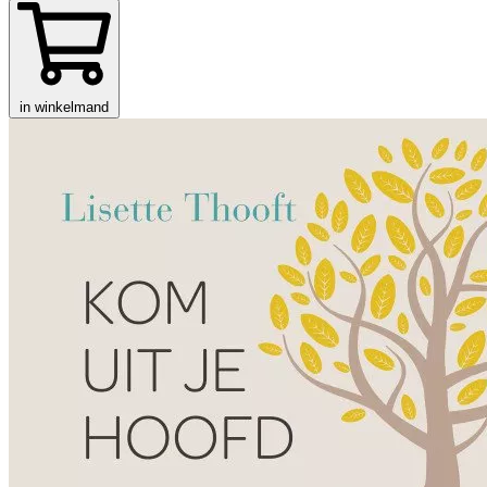
in winkelmand