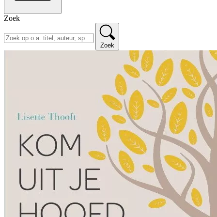
Zoek
Zoek