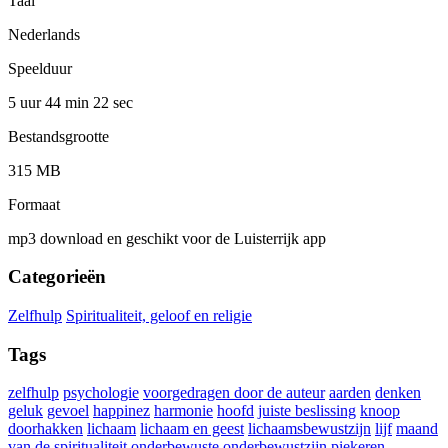
Taal
Nederlands
Speelduur
5 uur 44 min
22 sec
Bestandsgrootte
315 MB
Formaat
mp3 download en geschikt voor de Luisterrijk app
Categorieën
Zelfhulp
Spiritualiteit, geloof en religie
Tags
zelfhulp
psychologie
voorgedragen door de auteur
aarden
denken
geluk
gevoel
happinez
harmonie
hoofd
juiste beslissing
knoop
doorhakken
lichaam
lichaam en geest
lichaamsbewustzijn
lijf
maand
van de spiritualiteit
onderbewuste
onderbewustzijn
piekeren