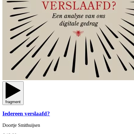
fragment
Iedereen verslaafd?
Doortje Smithuijsen