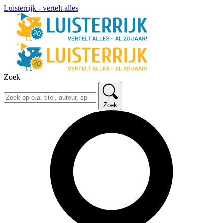
Luisterrijk - vertelt alles
Zoek
Zoek