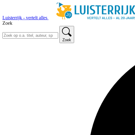
Luisterrijk - vertelt alles
Zoek
Zoek