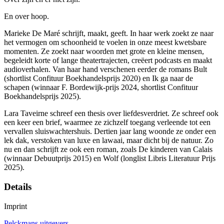
En over hoop.
Marieke De Maré schrijft, maakt, geeft. In haar werk zoekt ze naar
het vermogen om schoonheid te voelen in onze meest kwetsbare
momenten. Ze zoekt naar woorden met grote en kleine mensen,
begeleidt korte of lange theatertrajecten, creëert podcasts en maakt
audioverhalen. Van haar hand verschenen eerder de romans Bult
(shortlist Confituur Boekhandelsprijs 2020) en Ik ga naar de
schapen (winnaar F. Bordewijk-prijs 2024, shortlist Confituur
Boekhandelsprijs 2025).
Lara Taveirne schreef een thesis over liefdesverdriet. Ze schreef ook
een keer een brief, waarmee ze zichzelf toegang verleende tot een
vervallen sluiswachtershuis. Dertien jaar lang woonde ze onder een
lek dak, verstoken van luxe en lawaai, maar dicht bij de natuur. Zo
nu en dan schrijft ze ook een roman, zoals De kinderen van Calais
(winnaar Debuutprijs 2015) en Wolf (longlist Libris Literatuur Prijs
2025).
Details
Imprint
Pelckmans uitgevers