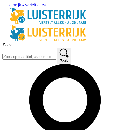
Luisterrijk - vertelt alles
Zoek
Zoek