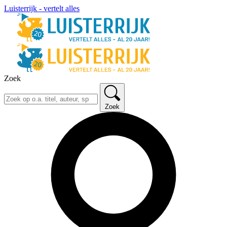
Luisterrijk - vertelt alles
Zoek
Zoek