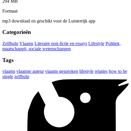
294 MB
Formaat
mp3 download en geschikt voor de Luisterrijk app
Categorieën
Zelfhulp
Vlaams
Literaire non-fictie en essays
Lifestyle
Politiek,
maatschappij, sociale wetenschappen
Tags
vlaams
vlaamse auteur
vlaams gesproken
lifestyle
relaties
how to be
single
zelfhulp