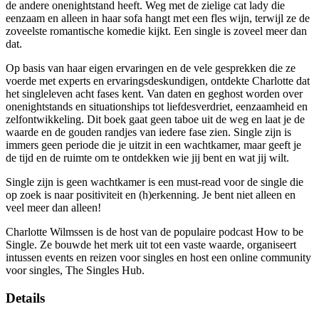
de andere onenightstand heeft. Weg met de zielige cat lady die
eenzaam en alleen in haar sofa hangt met een fles wijn, terwijl ze de
zoveelste romantische komedie kijkt. Een single is zoveel meer dan
dat.
Op basis van haar eigen ervaringen en de vele gesprekken die ze
voerde met experts en ervaringsdeskundigen, ontdekte Charlotte dat
het singleleven acht fases kent. Van daten en geghost worden over
onenightstands en situationships tot liefdesverdriet, eenzaamheid en
zelfontwikkeling. Dit boek gaat geen taboe uit de weg en laat je de
waarde en de gouden randjes van iedere fase zien. Single zijn is
immers geen periode die je uitzit in een wachtkamer, maar geeft je
de tijd en de ruimte om te ontdekken wie jij bent en wat jij wilt.
Single zijn is geen wachtkamer is een must-read voor de single die
op zoek is naar positiviteit en (h)erkenning. Je bent niet alleen en
veel meer dan alleen!
Charlotte Wilmssen is de host van de populaire podcast How to be
Single. Ze bouwde het merk uit tot een vaste waarde, organiseert
intussen events en reizen voor singles en host een online community
voor singles, The Singles Hub.
Details