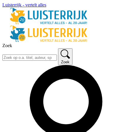
Luisterrijk - vertelt alles
Zoek
Zoek