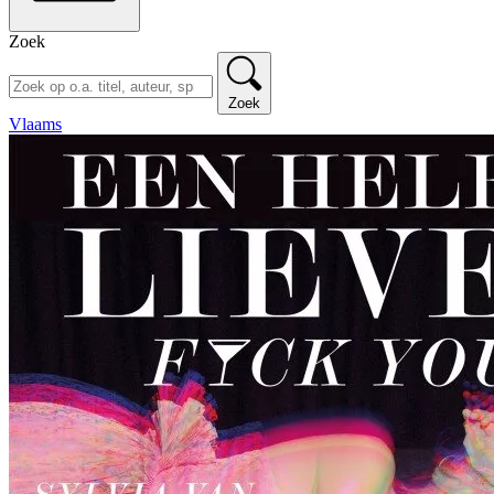
Zoek
Zoek
Vlaams