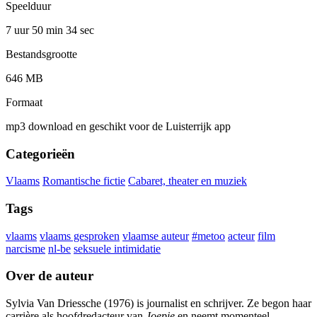
Speelduur
7 uur 50 min
34 sec
Bestandsgrootte
646 MB
Formaat
mp3 download en geschikt voor de Luisterrijk app
Categorieën
Vlaams
Romantische fictie
Cabaret, theater en muziek
Tags
vlaams
vlaams gesproken
vlaamse auteur
#metoo
acteur
film
narcisme
nl-be
seksuele intimidatie
Over de auteur
Sylvia Van Driessche (1976) is journalist en schrijver. Ze begon haar
carrière als hoofdredacteur van
Joepie
en neemt momenteel