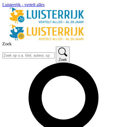
Luisterrijk - vertelt alles
Zoek
Zoek