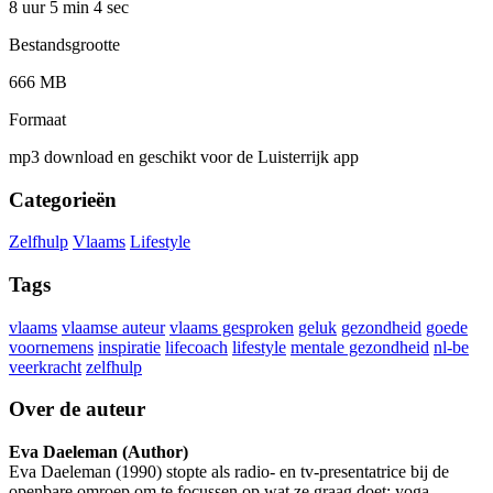
8 uur 5 min
4 sec
Bestandsgrootte
666 MB
Formaat
mp3 download en geschikt voor de Luisterrijk app
Categorieën
Zelfhulp
Vlaams
Lifestyle
Tags
vlaams
vlaamse auteur
vlaams gesproken
geluk
gezondheid
goede
voornemens
inspiratie
lifecoach
lifestyle
mentale gezondheid
nl-be
veerkracht
zelfhulp
Over de auteur
Eva Daeleman (Author)
Eva Daeleman (1990) stopte als radio- en tv-presentatrice bij de
openbare omroep om te focussen op wat ze graag doet: yoga,