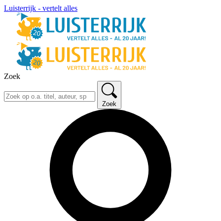
Luisterrijk - vertelt alles
Zoek
Zoek