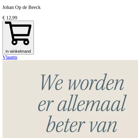
Johan Op de Beeck
€ 12,99
in winkelmand
Vlaams