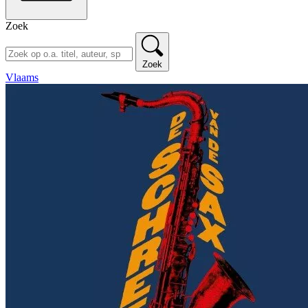
Zoek
Zoek
Vlaams