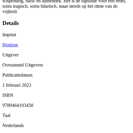
wispelturig, rauw en authentiek. Het is de rapsodie voor een rebel,
soms tragisch, soms hilarisch, maar steeds op het ritme van de
vrijheid.
Details
Imprint
Horizon
Uitgever
Overamstel Uitgevers
Publicatiedatum
1 februari 2023
ISBN
9789464103458
Taal
Nederlands