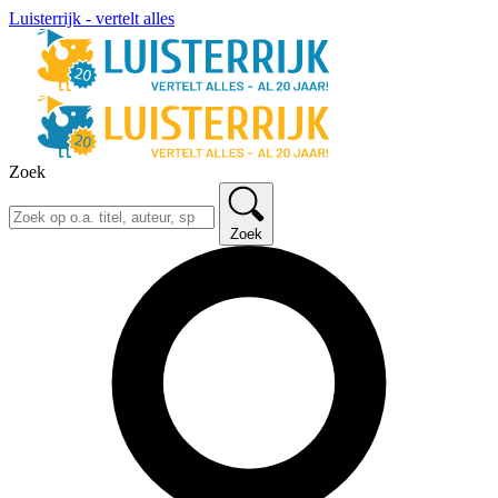
Luisterrijk - vertelt alles
Zoek
Zoek