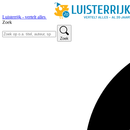
Luisterrijk - vertelt alles
Zoek
Zoek