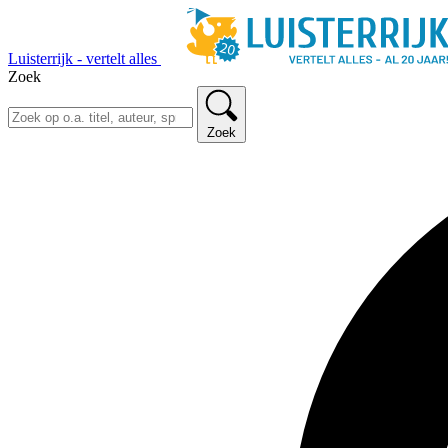
Luisterrijk - vertelt alles
Zoek
Zoek