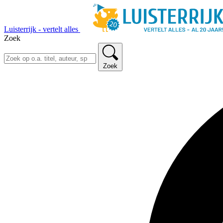
Luisterrijk - vertelt alles
Zoek
Zoek