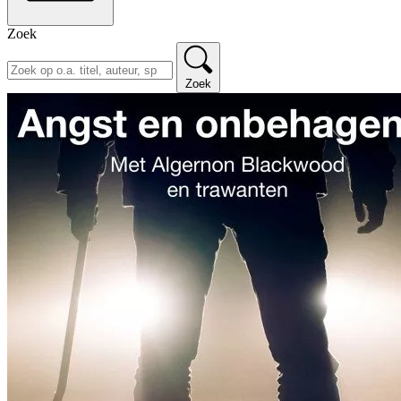
Zoek
Zoek