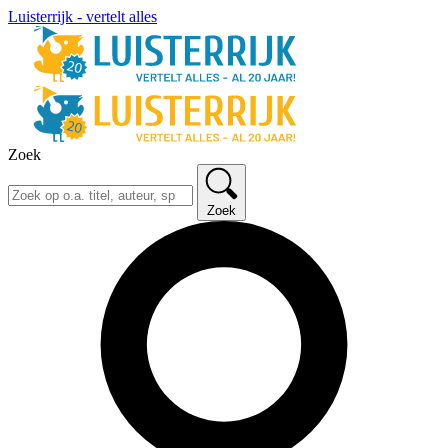
Luisterrijk - vertelt alles
Zoek
Zoek