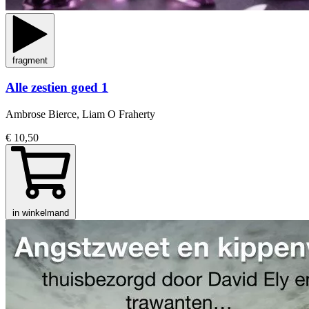
fragment
Alle zestien goed 1
Ambrose Bierce, Liam O Fraherty
€ 10,50
in winkelmand