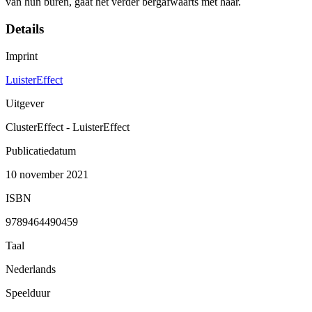
van hun buren, gaat het verder bergafwaarts met haar.
Details
Imprint
LuisterEffect
Uitgever
ClusterEffect - LuisterEffect
Publicatiedatum
10 november 2021
ISBN
9789464490459
Taal
Nederlands
Speelduur