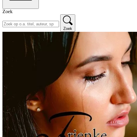
Zoek
Zoek