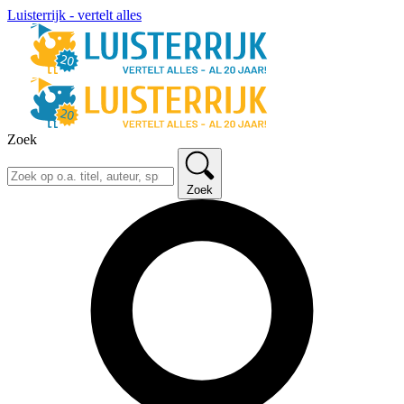
Luisterrijk - vertelt alles
Zoek
Zoek