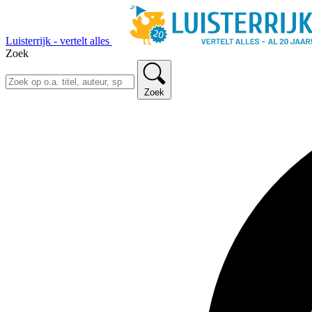
Luisterrijk - vertelt alles
Zoek
Zoek