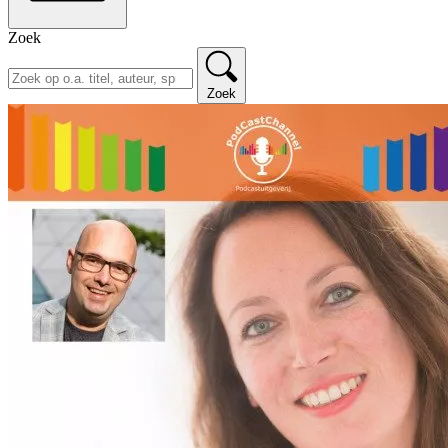
Zoek
Zoek