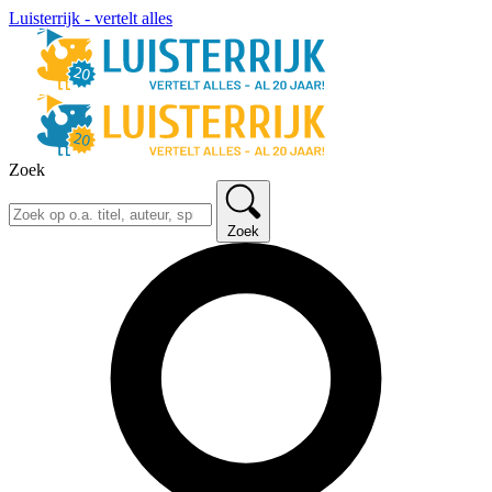
Luisterrijk - vertelt alles
Zoek
Zoek