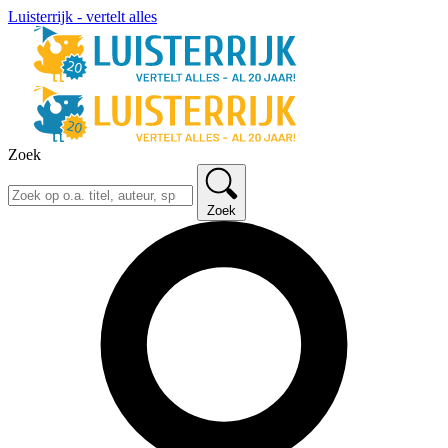
Luisterrijk - vertelt alles
Zoek
Zoek