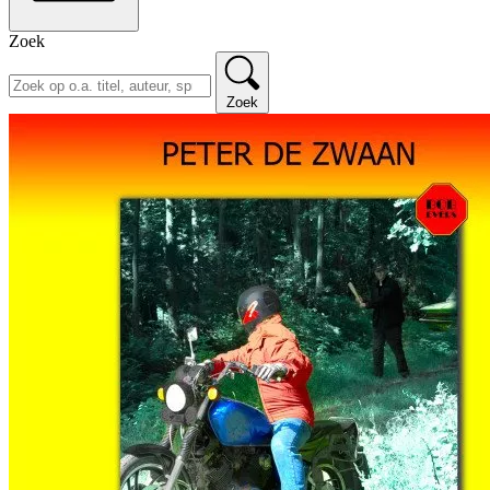
Zoek
Zoek