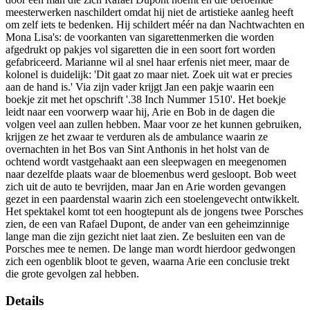
meesterwerken naschildert omdat hij niet de artistieke aanleg heeft
om zelf iets te bedenken. Hij schildert méér na dan Nachtwachten en
Mona Lisa's: de voorkanten van sigarettenmerken die worden
afgedrukt op pakjes vol sigaretten die in een soort fort worden
gefabriceerd. Marianne wil al snel haar erfenis niet meer, maar de
kolonel is duidelijk: 'Dit gaat zo maar niet. Zoek uit wat er precies
aan de hand is.' Via zijn vader krijgt Jan een pakje waarin een
boekje zit met het opschrift '.38 Inch Nummer 1510'. Het boekje
leidt naar een voorwerp waar hij, Arie en Bob in de dagen die
volgen veel aan zullen hebben. Maar voor ze het kunnen gebruiken,
krijgen ze het zwaar te verduren als de ambulance waarin ze
overnachten in het Bos van Sint Anthonis in het holst van de
ochtend wordt vastgehaakt aan een sleepwagen en meegenomen
naar dezelfde plaats waar de bloemenbus werd gesloopt. Bob weet
zich uit de auto te bevrijden, maar Jan en Arie worden gevangen
gezet in een paardenstal waarin zich een stoelengevecht ontwikkelt.
Het spektakel komt tot een hoogtepunt als de jongens twee Porsches
zien, de een van Rafael Dupont, de ander van een geheimzinnige
lange man die zijn gezicht niet laat zien. Ze besluiten een van de
Porsches mee te nemen. De lange man wordt hierdoor gedwongen
zich een ogenblik bloot te geven, waarna Arie een conclusie trekt
die grote gevolgen zal hebben.
Details