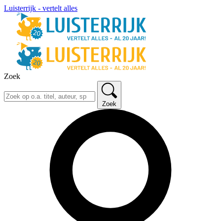
Luisterrijk - vertelt alles
Zoek
Zoek