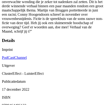
onverwachte wending die je zeker tot nadenken zal zetten. Dit is het
derde winnende verhaal binnen een paar maanden rondom een groot
maatschappelijk thema. Martijn van Bruggen portretteerde in juni
een racist; Conny Hoogendoorn schreef in november over
vrouwenbesnijdenis. Fictie is de spreekbuis van de soms rauwe non-
fictie van deze tijd. Heb jij ook een sluimerende boodschap of
overweging? Geef er woorden aan, doe mee! Verhaal van de
Maand, schrijf jij t?"
Details
Imprint
PodCastChannel
Uitgever
ClusterEffect - LuisterEffect
Publicatiedatum
17 december 2022
ISBN