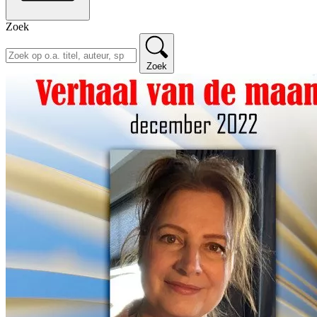
Zoek
Zoek