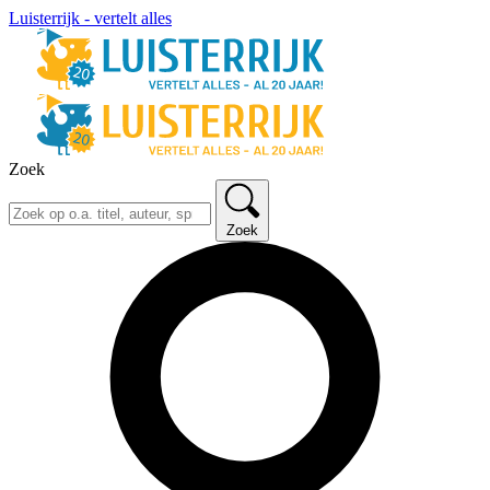
Luisterrijk - vertelt alles
Zoek
Zoek