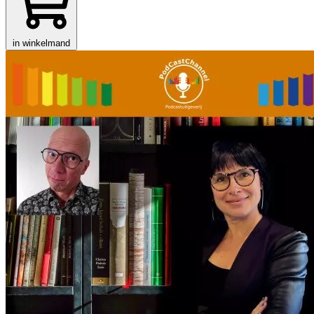
in winkelmand