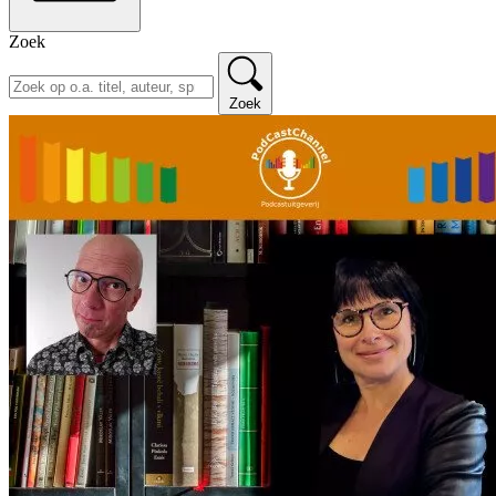
Zoek
Zoek