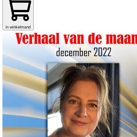
in winkelmand