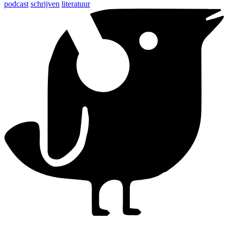
podcast
schrijven
literatuur