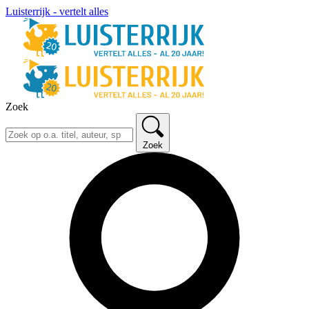
Luisterrijk - vertelt alles
Zoek
Zoek