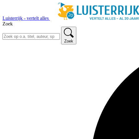
Luisterrijk - vertelt alles
Zoek
Zoek