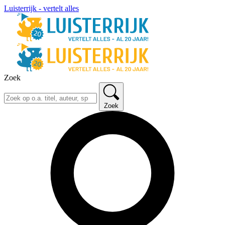
Luisterrijk - vertelt alles
Zoek
Zoek