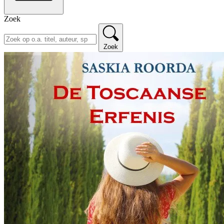
Zoek
Zoek