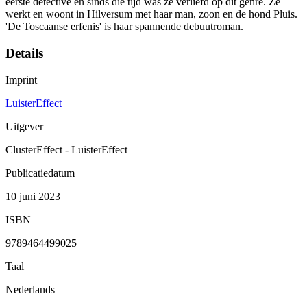
eerste detective en sinds die tijd was ze verliefd op dit genre. Ze
werkt en woont in Hilversum met haar man, zoon en de hond Pluis.
'De Toscaanse erfenis' is haar spannende debuutroman.
Details
Imprint
LuisterEffect
Uitgever
ClusterEffect - LuisterEffect
Publicatiedatum
10 juni 2023
ISBN
9789464499025
Taal
Nederlands