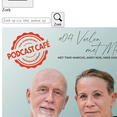
Zoek
Zoek