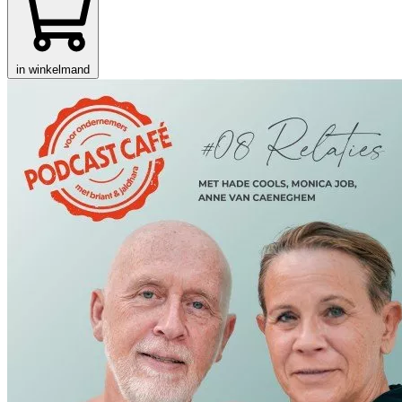
in winkelmand