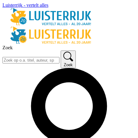
Luisterrijk - vertelt alles
Zoek
Zoek