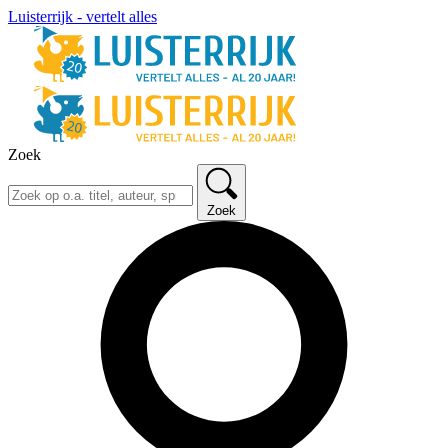
Luisterrijk - vertelt alles
Zoek
Zoek