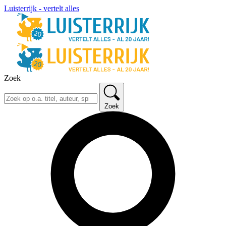
Luisterrijk - vertelt alles
Zoek
Zoek