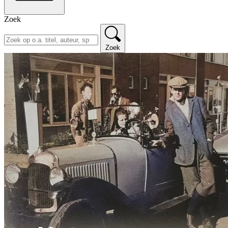
Zoek
Zoek