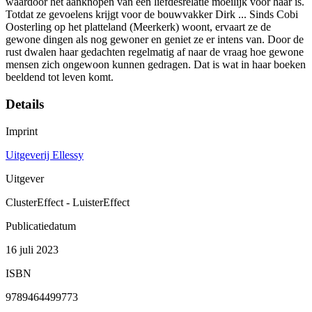
waardoor het aanknopen van een liefdesrelatie moeilijk voor haar is.
Totdat ze gevoelens krijgt voor de bouwvakker Dirk ... Sinds Cobi
Oosterling op het platteland (Meerkerk) woont, ervaart ze de
gewone dingen als nog gewoner en geniet ze er intens van. Door de
rust dwalen haar gedachten regelmatig af naar de vraag hoe gewone
mensen zich ongewoon kunnen gedragen. Dat is wat in haar boeken
beeldend tot leven komt.
Details
Imprint
Uitgeverij Ellessy
Uitgever
ClusterEffect - LuisterEffect
Publicatiedatum
16 juli 2023
ISBN
9789464499773