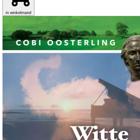
in winkelmand