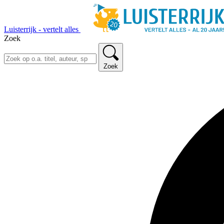
Luisterrijk - vertelt alles
Zoek
Zoek