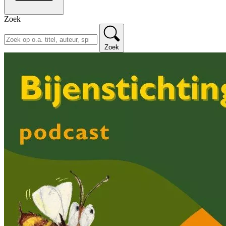
Zoek
Zoek