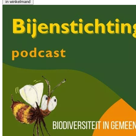
in winkelmand