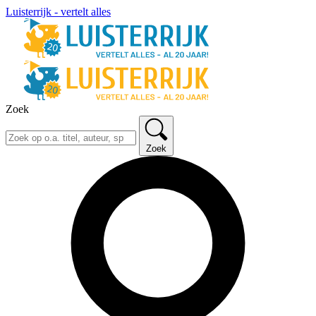
Luisterrijk - vertelt alles
Zoek
Zoek