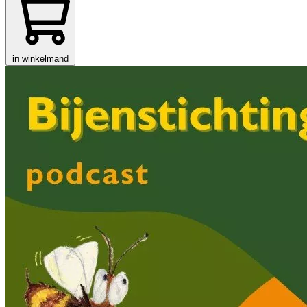
in winkelmand