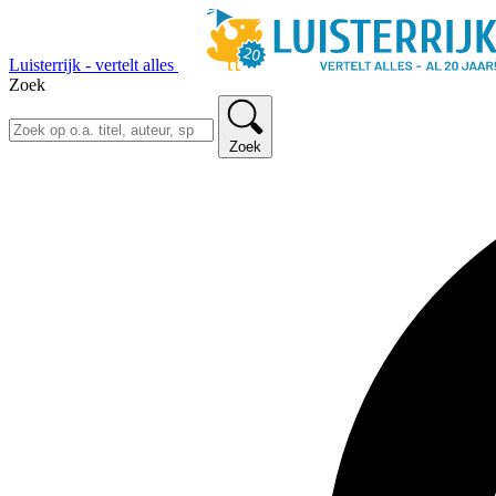
Luisterrijk - vertelt alles
Zoek
Zoek