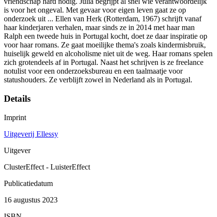
vriendschap hard nodig. Julia begrijpt al snel wie verantwoordelijk
is voor het ongeval. Met gevaar voor eigen leven gaat ze op
onderzoek uit ... Ellen van Herk (Rotterdam, 1967) schrijft vanaf
haar kinderjaren verhalen, maar sinds ze in 2014 met haar man
Ralph een tweede huis in Portugal kocht, doet ze daar inspiratie op
voor haar romans. Ze gaat moeilijke thema's zoals kindermisbruik,
huiselijk geweld en alcoholisme niet uit de weg. Haar romans spelen
zich grotendeels af in Portugal. Naast het schrijven is ze freelance
notulist voor een onderzoeksbureau en een taalmaatje voor
statushouders. Ze verblijft zowel in Nederland als in Portugal.
Details
Imprint
Uitgeverij Ellessy
Uitgever
ClusterEffect - LuisterEffect
Publicatiedatum
16 augustus 2023
ISBN