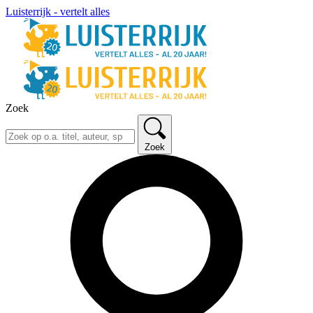
Luisterrijk - vertelt alles
Zoek
Zoek