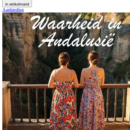
in winkelmand
Aanbieding