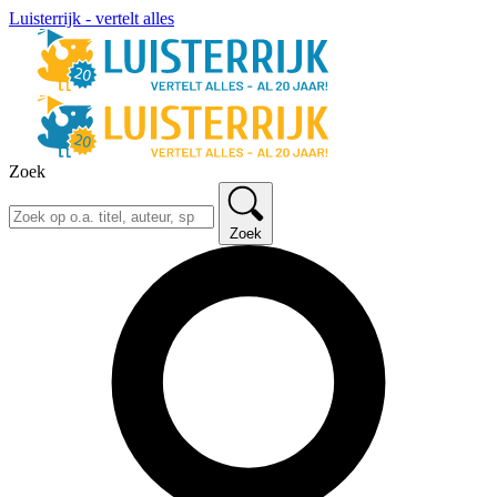
Luisterrijk - vertelt alles
Zoek
Zoek