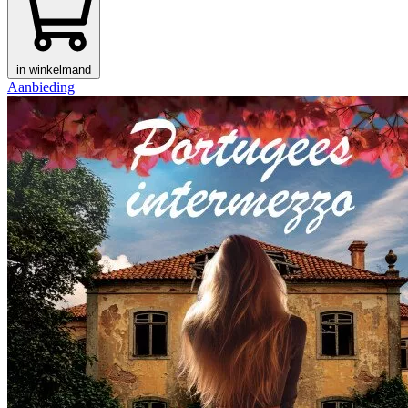
in winkelmand
Aanbieding