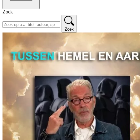
Zoek
Zoek