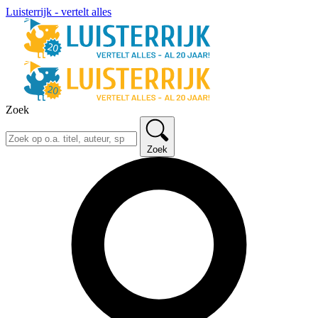
Luisterrijk - vertelt alles
Zoek
Zoek