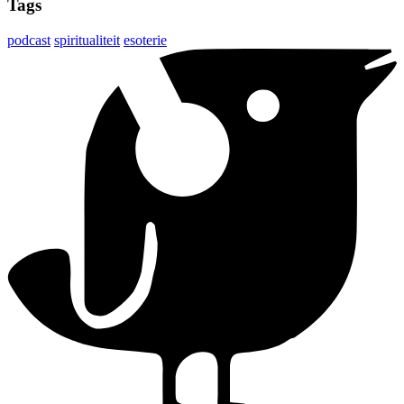
Tags
podcast
spiritualiteit
esoterie