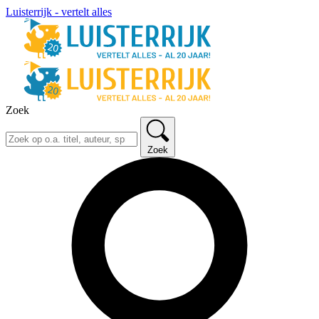
Luisterrijk - vertelt alles
Zoek
Zoek