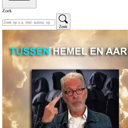
Zoek
Zoek