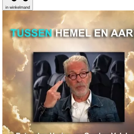
in winkelmand