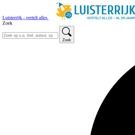
Luisterrijk - vertelt alles
Zoek
Zoek