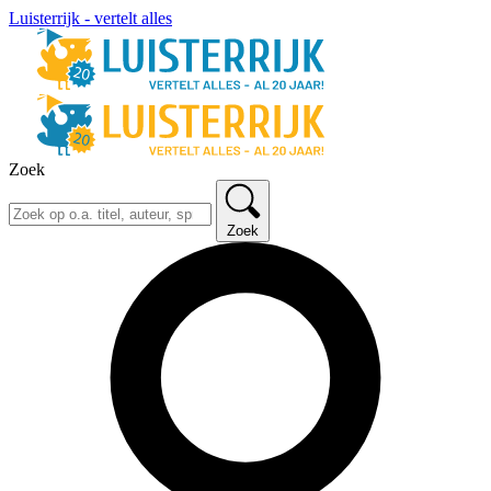
Luisterrijk - vertelt alles
Zoek
Zoek