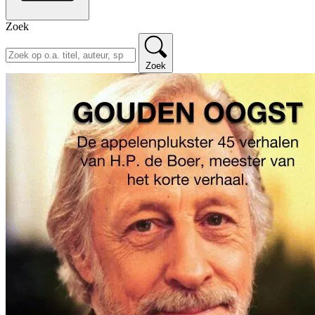
Zoek
Zoek