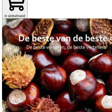
in winkelmand