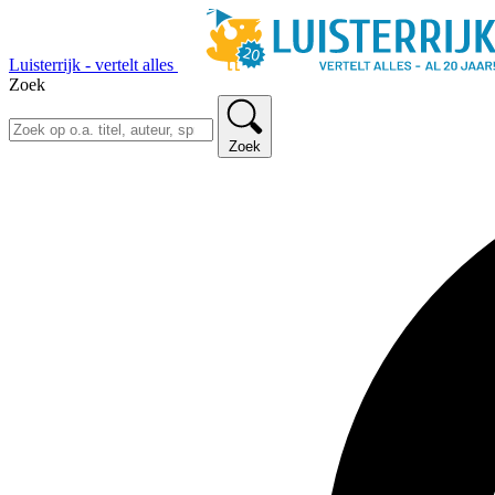
Luisterrijk - vertelt alles
Zoek
Zoek