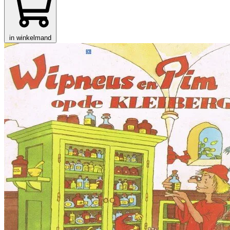
in winkelmand