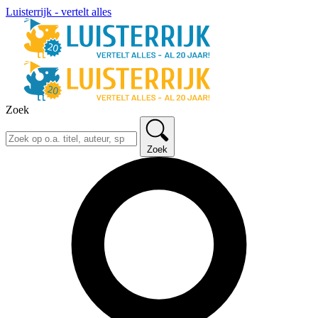
Luisterrijk - vertelt alles
Zoek
Zoek