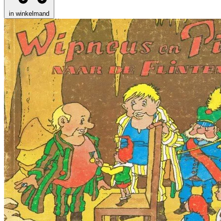
in winkelmand