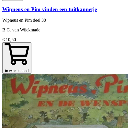
Wipneus en Pim vinden een tuitkannetje
Wipneus en Pim
deel 30
B.G. van Wijckmade
€ 10,50
in winkelmand