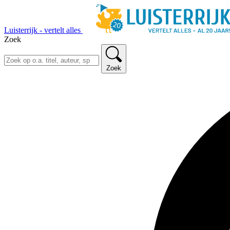
Luisterrijk - vertelt alles
Zoek
Zoek