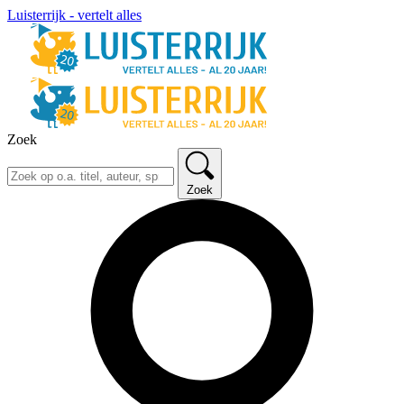
Luisterrijk - vertelt alles
Zoek
Zoek