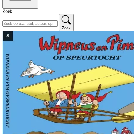
Zoek
Zoek