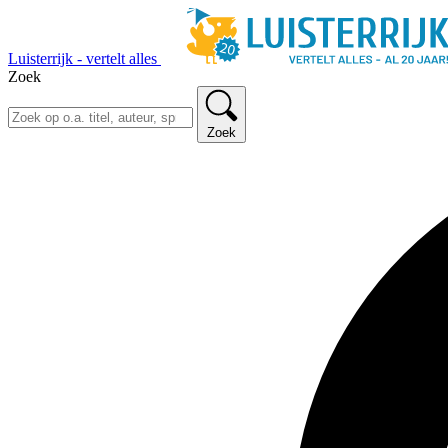
Luisterrijk - vertelt alles
Zoek
Zoek