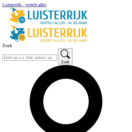
Luisterrijk - vertelt alles
Zoek
Zoek