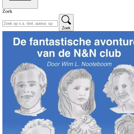
Zoek
Zoek